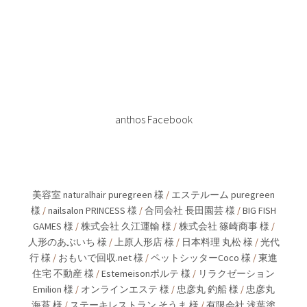
anthos Facebook
美容室 naturalhair puregreen 様
/
エステルーム puregreen
様
/
nailsalon PRINCESS 様
/
合同会社 長田園芸 様
/
BIG FISH
GAMES 様
/
株式会社 久江運輸 様
/
株式会社 篠崎商事 様
/
人形のあぶいち 様
/
上原人形店 様
/
日本料理 丸松 様
/
光代
行 様
/
おもいで回収.net 様
/
ペットシッターCoco 様
/
東進
住宅 不動産 様
/
Estemeisonポルテ 様
/
リラクゼーション
Emilion 様
/
オンラインエステ 様
/
忠彦丸 釣船 様
/
忠彦丸
海苔 様
/
ステーキレストラン そうま 様
/
有限会社 浅葉塗