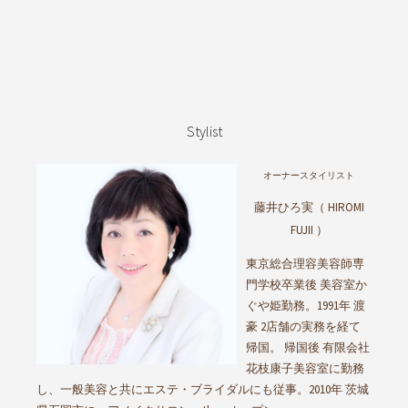
Stylist
オーナースタイリスト
藤井ひろ実（ HIROMI
FUJII ）
東京総合理容美容師専
門学校卒業後 美容室か
ぐや姫勤務。1991年 渡
豪 2店舗の実務を経て
帰国。 帰国後 有限会社
花枝康子美容室に勤務
し、一般美容と共にエステ・ブライダルにも従事。2010年 茨城