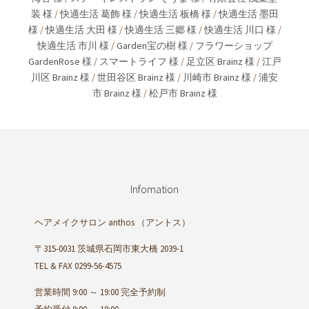
装 様
/
快適生活 葛飾 様
/
快適生活 板橋 様
/
快適生活 墨田
様
/
快適生活 大田 様
/
快適生活 三郷 様
/
快適生活 川口 様
/
快適生活 市川 様
/
Garden宝の樹 様
/
フラワーショップ
GardenRose 様
/
スマートライフ 様
/
足立区 Brainz 様
/
江戸
川区 Brainz 様
/
世田谷区 Brainz 様
/
川崎市 Brainz 様
/
浦安
市 Brainz 様
/
松戸市 Brainz 様
Infomation
ヘアメイクサロン anthos
（アントス）
〒315-0031 茨城県石岡市東大橋 2039-1
TEL & FAX 0299-56-4575
営業時間 9:00 ～ 19:00 完全予約制