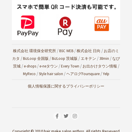
/
/
/
株式会社 環境保全研究所
BSC WEB
株式会社 日向
お店のミ
/
/
/
/
/
カタ
BizLoop 全国版
BizLoop 茨城版
エキテン
30min
なび
/
/
/
/
/
茨城
e-shops
e-neタウン
Every Town
お出かけタウン情報
/
/
/
MyReco
Style hair salon
ヘアログ
Foursquare
Yelp
個人情報保護に関するプライバシーポリシー
Copyright © 2010 hair make salon anthos. All rights Reseverd