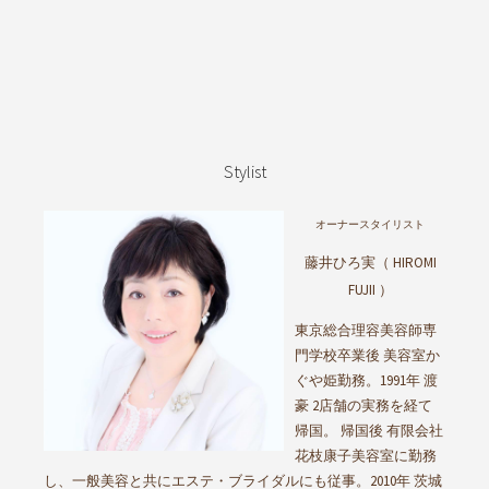
Stylist
オーナースタイリスト
藤井ひろ実（ HIROMI
FUJII ）
東京総合理容美容師専
門学校卒業後 美容室か
ぐや姫勤務。1991年 渡
豪 2店舗の実務を経て
帰国。 帰国後 有限会社
花枝康子美容室に勤務
し、一般美容と共にエステ・ブライダルにも従事。2010年 茨城