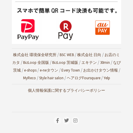
/
/
/
株式会社 環境保全研究所
BSC WEB
株式会社 日向
お店のミ
/
/
/
/
/
カタ
BizLoop 全国版
BizLoop 茨城版
エキテン
30min
なび
/
/
/
/
/
茨城
e-shops
e-neタウン
Every Town
お出かけタウン情報
/
/
/
MyReco
Style hair salon
ヘアログ
Foursquare
Yelp
個人情報保護に関するプライバシーポリシー