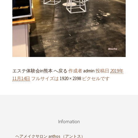
エステ体験会in熊本 へ戻る
作成者
admin
投稿日
2019年
11月14日
フルサイズは
1920 × 2398
ピクセルです
Infomation
ヘアメイクサロン anthos
（アントス）