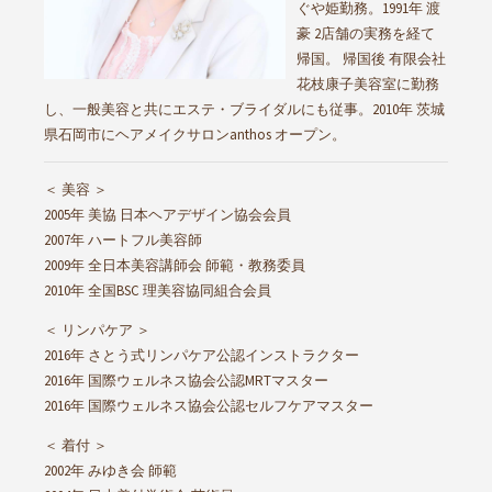
ぐや姫勤務。1991年 渡
豪 2店舗の実務を経て
帰国。 帰国後 有限会社
花枝康子美容室に勤務
し、一般美容と共にエステ・ブライダルにも従事。2010年 茨城
県石岡市にヘアメイクサロンanthos オープン。
＜ 美容 ＞
2005年 美協 日本ヘアデザイン協会会員
2007年 ハートフル美容師
2009年 全日本美容講師会 師範・教務委員
2010年 全国BSC 理美容協同組合会員
＜ リンパケア ＞
2016年 さとう式リンパケア公認インストラクター
2016年 国際ウェルネス協会公認MRTマスター
2016年 国際ウェルネス協会公認セルフケアマスター
＜ 着付 ＞
2002年 みゆき会 師範