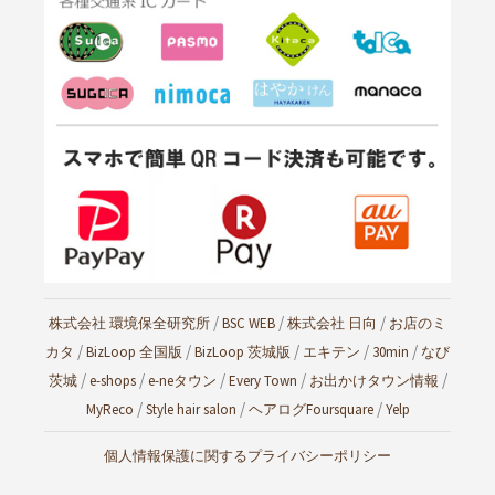
/
/
/
株式会社 環境保全研究所
BSC WEB
株式会社 日向
お店のミ
/
/
/
/
/
カタ
BizLoop 全国版
BizLoop 茨城版
エキテン
30min
なび
/
/
/
/
/
茨城
e-shops
e-neタウン
Every Town
お出かけタウン情報
/
/
/
MyReco
Style hair salon
ヘアログ
Foursquare
Yelp
個人情報保護に関するプライバシーポリシー