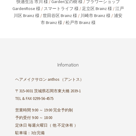
快適生活 市川 様
/
Garden宝の樹 様
/
フラワーショップ
GardenRose 様
/
スマートライフ 様
/
足立区 Brainz 様
/
江戸
川区 Brainz 様
/
世田谷区 Brainz 様
/
川崎市 Brainz 様
/
浦安
市 Brainz 様
/
松戸市 Brainz 様
Infomation
ヘアメイクサロン anthos
（アントス）
〒315-0031 茨城県石岡市東大橋 2039-1
TEL & FAX 0299-56-4575
営業時間 9:00 ～ 19:00 完全予約制
予約受付 9:00 ～ 18:00
定休日 毎週火曜日（ 他 不定休有 ）
駐車場：3台完備