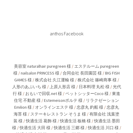
anthos Facebook
美容室 naturalhair puregreen 様
/
エステルーム puregreen
様
/
nailsalon PRINCESS 様
/
合同会社 長田園芸 様
/
BIG FISH
GAMES 様
/
株式会社 久江運輸 様
/
株式会社 篠崎商事 様
/
人形のあぶいち 様
/
上原人形店 様
/
日本料理 丸松 様
/
光代
行 様
/
おもいで回収.net 様
/
ペットシッターCoco 様
/
東進
住宅 不動産 様
/
Estemeisonポルテ 様
/
リラクゼーション
Emilion 様
/
オンラインエステ 様
/
忠彦丸 釣船 様
/
忠彦丸
海苔 様
/
ステーキレストラン そうま 様
/
有限会社 浅葉塗
装 様
/
快適生活 葛飾 様
/
快適生活 板橋 様
/
快適生活 墨田
様
/
快適生活 大田 様
/
快適生活 三郷 様
/
快適生活 川口 様
/