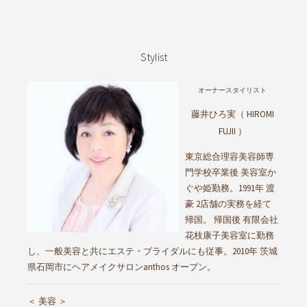
Stylist
オーナースタイリスト
藤井ひろ実（ HIROMI
FUJII ）
東京総合理容美容師専
門学校卒業後 美容室か
ぐや姫勤務。1991年 渡
豪 2店舗の実務を経て
帰国。 帰国後 有限会社
花枝康子美容室に勤務
し、一般美容と共にエステ・ブライダルにも従事。2010年 茨城
県石岡市にヘアメイクサロンanthos オープン。
＜ 美容 ＞