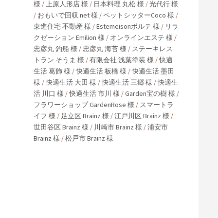
様
/
上原人形店 様
/
日本料理 丸松 様
/
光代行 様
/
おもいで回収.net 様
/
ペットシッターCoco 様
/
東進住宅 不動産 様
/
Estemeisonポルテ 様
/
リラ
クゼーション Emilion 様
/
オンラインエステ 様
/
忠彦丸 釣船 様
/
忠彦丸 海苔 様
/
ステーキレス
トラン そうま 様
/
有限会社 浅葉塗装 様
/
快適
生活 葛飾 様
/
快適生活 板橋 様
/
快適生活 墨田
様
/
快適生活 大田 様
/
快適生活 三郷 様
/
快適生
活 川口 様
/
快適生活 市川 様
/
Garden宝の樹 様
/
フラワーショップ GardenRose 様
/
スマートラ
イフ 様
/
足立区 Brainz 様
/
江戸川区 Brainz 様
/
世田谷区 Brainz 様
/
川崎市 Brainz 様
/
浦安市
Brainz 様
/
松戸市 Brainz 様