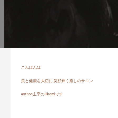
こんばんは
美と健康を大切に 笑顔輝く癒しのサロン
anthos主宰のHiromiです