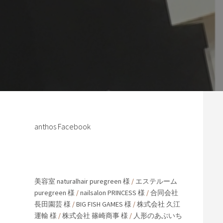
anthos Facebook
美容室 naturalhair puregreen 様
/
エステルーム
puregreen 様
/
nailsalon PRINCESS 様
/
合同会社
長田園芸 様
/
BIG FISH GAMES 様
/
株式会社 久江
運輸 様
/
株式会社 篠崎商事 様
/
人形のあぶいち