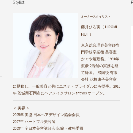
Stylist
P
オーナースタイリスト
藤井ひろ実（ HIROMI
FUJII ）
東京総合理容美容師専
門学校卒業後 美容室
かぐや姫勤務。1991年
渡豪 2店舗の実務を経
て帰国。 帰国後 有限
会社 花枝康子美容室
に勤務し、一般美容と共にエステ・ブライダルにも従事。2010
年 茨城県石岡市にヘアメイクサロンanthos オープン。
＜ 美容 ＞
2005年 美協 日本ヘアデザイン協会会員
2007年 ハートフル美容師
2009年 全日本美容講師会 師範・教務委員