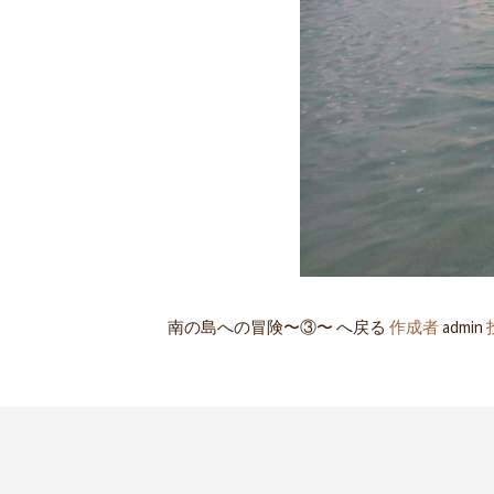
南の島への冒険〜③〜 へ戻る
作成者
admin