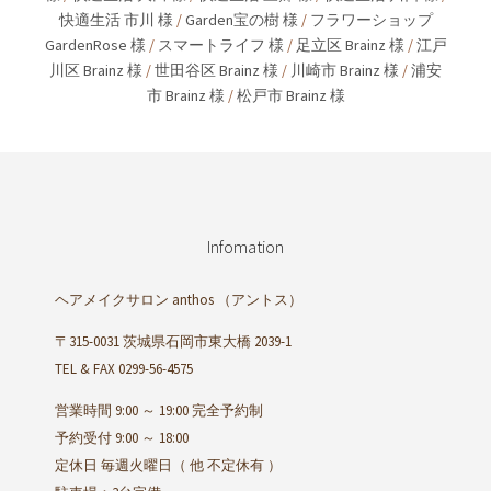
快適生活 市川 様
/
Garden宝の樹 様
/
フラワーショップ
GardenRose 様
/
スマートライフ 様
/
足立区 Brainz 様
/
江戸
川区 Brainz 様
/
世田谷区 Brainz 様
/
川崎市 Brainz 様
/
浦安
市 Brainz 様
/
松戸市 Brainz 様
Infomation
ヘアメイクサロン anthos
（アントス）
〒315-0031 茨城県石岡市東大橋 2039-1
TEL & FAX 0299-56-4575
営業時間 9:00 ～ 19:00 完全予約制
予約受付 9:00 ～ 18:00
定休日 毎週火曜日（ 他 不定休有 ）