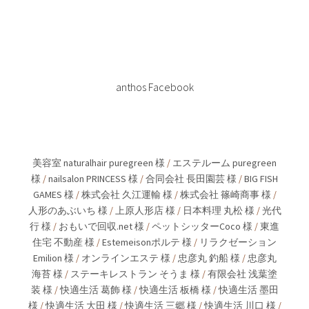
anthos Facebook
美容室 naturalhair puregreen 様
/
エステルーム puregreen
様
/
nailsalon PRINCESS 様
/
合同会社 長田園芸 様
/
BIG FISH
GAMES 様
/
株式会社 久江運輸 様
/
株式会社 篠崎商事 様
/
人形のあぶいち 様
/
上原人形店 様
/
日本料理 丸松 様
/
光代
行 様
/
おもいで回収.net 様
/
ペットシッターCoco 様
/
東進
住宅 不動産 様
/
Estemeisonポルテ 様
/
リラクゼーション
Emilion 様
/
オンラインエステ 様
/
忠彦丸 釣船 様
/
忠彦丸
海苔 様
/
ステーキレストラン そうま 様
/
有限会社 浅葉塗
装 様
/
快適生活 葛飾 様
/
快適生活 板橋 様
/
快適生活 墨田
様
/
快適生活 大田 様
/
快適生活 三郷 様
/
快適生活 川口 様
/