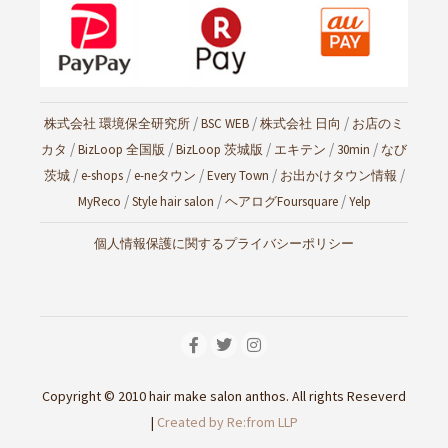
/
/
/
株式会社 環境保全研究所
BSC WEB
株式会社 日向
お店のミ
/
/
/
/
/
カタ
BizLoop 全国版
BizLoop 茨城版
エキテン
30min
なび
/
/
/
/
/
茨城
e-shops
e-neタウン
Every Town
お出かけタウン情報
/
/
/
MyReco
Style hair salon
ヘアログ
Foursquare
Yelp
個人情報保護に関するプライバシーポリシー
Copyright © 2010 hair make salon anthos. All rights Reseverd
|
Created by Re:from LLP