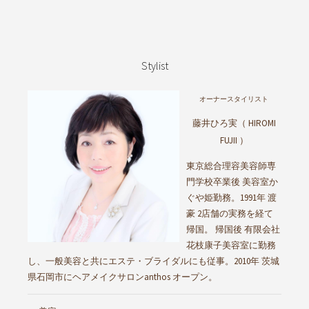
Stylist
オーナースタイリスト
藤井ひろ実（ HIROMI
FUJII ）
東京総合理容美容師専
門学校卒業後 美容室か
ぐや姫勤務。1991年 渡
豪 2店舗の実務を経て
帰国。 帰国後 有限会社
花枝康子美容室に勤務
し、一般美容と共にエステ・ブライダルにも従事。2010年 茨城
県石岡市にヘアメイクサロンanthos オープン。