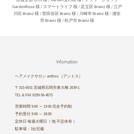
GardenRose 様
/
スマートライフ 様
/
足立区 Brainz 様
/
江戸
川区 Brainz 様
/
世田谷区 Brainz 様
/
川崎市 Brainz 様
/
浦安
市 Brainz 様
/
松戸市 Brainz 様
Infomation
ヘアメイクサロン anthos
（アントス）
〒315-0031 茨城県石岡市東大橋 2039-1
TEL & FAX 0299-56-4575
営業時間 9:00 ～ 19:00 完全予約制
予約受付 9:00 ～ 18:00
定休日 毎週火曜日（ 他 不定休有 ）
駐車場：3台完備