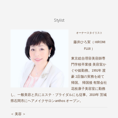
Stylist
オーナースタイリスト
藤井ひろ実（ HIROMI
FUJII ）
東京総合理容美容師専
門学校卒業後 美容室か
ぐや姫勤務。1991年 渡
豪 2店舗の実務を経て
帰国。 帰国後 有限会社
花枝康子美容室に勤務
し、一般美容と共にエステ・ブライダルにも従事。2010年 茨城
県石岡市にヘアメイクサロンanthos オープン。
＜ 美容 ＞