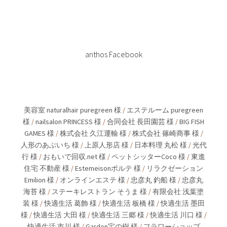
anthos Facebook
美容室 naturalhair puregreen 様
/
エステルーム puregreen
様
/
nailsalon PRINCESS 様
/
合同会社 長田園芸 様
/
BIG FISH
GAMES 様
/
株式会社 久江運輸 様
/
株式会社 篠崎商事 様
/
人形のあぶいち 様
/
上原人形店 様
/
日本料理 丸松 様
/
光代
行 様
/
おもいで回収.net 様
/
ペットシッターCoco 様
/
東進
住宅 不動産 様
/
Estemeisonポルテ 様
/
リラクゼーション
Emilion 様
/
オンラインエステ 様
/
忠彦丸 釣船 様
/
忠彦丸
海苔 様
/
ステーキレストラン そうま 様
/
有限会社 浅葉塗
装 様
/
快適生活 葛飾 様
/
快適生活 板橋 様
/
快適生活 墨田
様
/
快適生活 大田 様
/
快適生活 三郷 様
/
快適生活 川口 様
/
快適生活 市川 様
/
Garden宝の樹 様
/
フラワーショップ