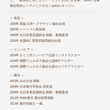
し、一般美容と共にエステ・ブライダルにも従事。2010年 茨城
県石岡市にヘアメイクサロンanthos オープン。
＜ 美容 ＞
2005年 美協 日本ヘアデザイン協会会員
2007年 ハートフル美容師
2009年 全日本美容講師会 師範・教務委員
2010年 全国BSC 理美容協同組合会員
＜ リンパケア ＞
2016年 さとう式リンパケア公認インストラクター
2016年 国際ウェルネス協会公認MRTマスター
2016年 国際ウェルネス協会公認セルフケアマスター
＜ 着付 ＞
2002年 みゆき会 師範
2004年 日本着付学術会 芸術員
2009年 全日本美容講師会 師範・教務委員
2012年 NHDK東京 着付指導講師
2013年 着付技能士 一級