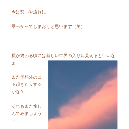
今は勢いや流れに
乗っかってしまおうと思います（笑）
夏が終わる頃には新しい世界の入り口見えるといいな
ぁ
また予想外のコ
ト起きたりする
かな??
それもまた愉し
んでみましょう
～