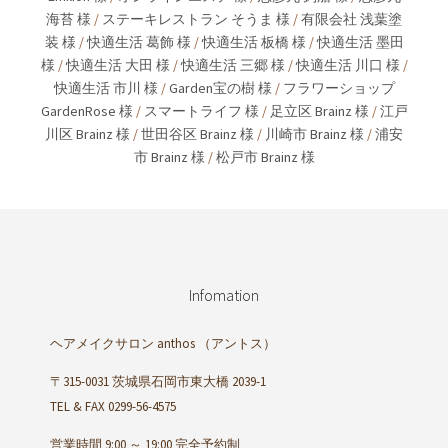
海苔 様
/
ステーキレストラン そうま 様
/
有限会社 浅葉塗
装 様
/
快適生活 葛飾 様
/
快適生活 板橋 様
/
快適生活 墨田
様
/
快適生活 大田 様
/
快適生活 三郷 様
/
快適生活 川口 様
/
快適生活 市川 様
/
Garden宝の樹 様
/
フラワーショップ
GardenRose 様
/
スマートライフ 様
/
足立区 Brainz 様
/
江戸
川区 Brainz 様
/
世田谷区 Brainz 様
/
川崎市 Brainz 様
/
浦安
市 Brainz 様
/
松戸市 Brainz 様
Infomation
ヘアメイクサロン anthos
（アントス）
〒315-0031 茨城県石岡市東大橋 2039-1
TEL & FAX 0299-56-4575
営業時間 9:00 ～ 19:00 完全予約制