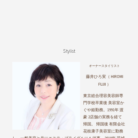
Stylist
オーナースタイリスト
藤井ひろ実（ HIROMI
FUJII ）
東京総合理容美容師専
門学校卒業後 美容室か
ぐや姫勤務。1991年 渡
豪 2店舗の実務を経て
帰国。 帰国後 有限会社
花枝康子美容室に勤務