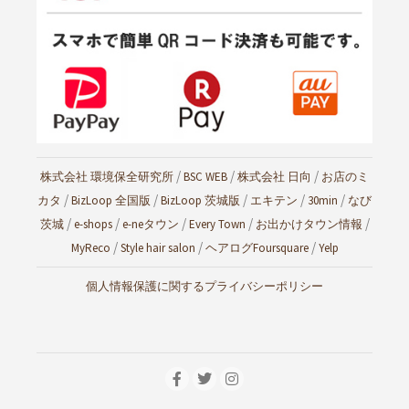
/
/
/
株式会社 環境保全研究所
BSC WEB
株式会社 日向
お店のミ
/
/
/
/
/
カタ
BizLoop 全国版
BizLoop 茨城版
エキテン
30min
なび
/
/
/
/
/
茨城
e-shops
e-neタウン
Every Town
お出かけタウン情報
/
/
/
MyReco
Style hair salon
ヘアログ
Foursquare
Yelp
個人情報保護に関するプライバシーポリシー