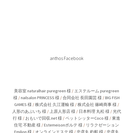
anthos Facebook
美容室 naturalhair puregreen 様
/
エステルーム puregreen
様
/
nailsalon PRINCESS 様
/
合同会社 長田園芸 様
/
BIG FISH
GAMES 様
/
株式会社 久江運輸 様
/
株式会社 篠崎商事 様
/
人形のあぶいち 様
/
上原人形店 様
/
日本料理 丸松 様
/
光代
行 様
/
おもいで回収.net 様
/
ペットシッターCoco 様
/
東進
住宅 不動産 様
/
Estemeisonポルテ 様
/
リラクゼーション
Emilion 様
/
オンラインエステ 様
/
忠彦丸 釣船 様
/
忠彦丸