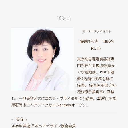
Stylist
オーナースタイリスト
藤井ひろ実（ HIROMI
FUJII ）
東京総合理容美容師専
門学校卒業後 美容室か
ぐや姫勤務。1991年 渡
豪 2店舗の実務を経て
帰国。 帰国後 有限会社
花枝康子美容室に勤務
し、一般美容と共にエステ・ブライダルにも従事。2010年 茨城
県石岡市にヘアメイクサロンanthos オープン。
＜ 美容 ＞
2005年 美協 日本ヘアデザイン協会会員