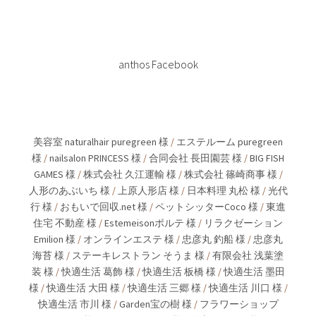
anthos Facebook
美容室 naturalhair puregreen 様
/
エステルーム puregreen
様
/
nailsalon PRINCESS 様
/
合同会社 長田園芸 様
/
BIG FISH
GAMES 様
/
株式会社 久江運輸 様
/
株式会社 篠崎商事 様
/
人形のあぶいち 様
/
上原人形店 様
/
日本料理 丸松 様
/
光代
行 様
/
おもいで回収.net 様
/
ペットシッターCoco 様
/
東進
住宅 不動産 様
/
Estemeisonポルテ 様
/
リラクゼーション
Emilion 様
/
オンラインエステ 様
/
忠彦丸 釣船 様
/
忠彦丸
海苔 様
/
ステーキレストラン そうま 様
/
有限会社 浅葉塗
装 様
/
快適生活 葛飾 様
/
快適生活 板橋 様
/
快適生活 墨田
様
/
快適生活 大田 様
/
快適生活 三郷 様
/
快適生活 川口 様
/
快適生活 市川 様
/
Garden宝の樹 様
/
フラワーショップ