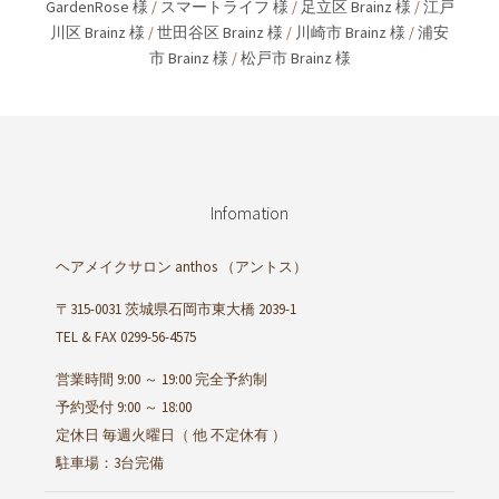
GardenRose 様
/
スマートライフ 様
/
足立区 Brainz 様
/
江戸
川区 Brainz 様
/
世田谷区 Brainz 様
/
川崎市 Brainz 様
/
浦安
市 Brainz 様
/
松戸市 Brainz 様
Infomation
ヘアメイクサロン anthos
（アントス）
〒315-0031 茨城県石岡市東大橋 2039-1
TEL & FAX 0299-56-4575
営業時間 9:00 ～ 19:00 完全予約制
予約受付 9:00 ～ 18:00
定休日 毎週火曜日（ 他 不定休有 ）
駐車場：3台完備