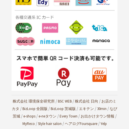
/
/
/
株式会社 環境保全研究所
BSC WEB
株式会社 日向
お店のミ
/
/
/
/
/
カタ
BizLoop 全国版
BizLoop 茨城版
エキテン
30min
なび
/
/
/
/
/
茨城
e-shops
e-neタウン
Every Town
お出かけタウン情報
/
/
/
MyReco
Style hair salon
ヘアログ
Foursquare
Yelp