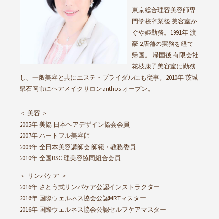
東京総合理容美容師専
門学校卒業後 美容室か
ぐや姫勤務。1991年 渡
豪 2店舗の実務を経て
帰国。 帰国後 有限会社
花枝康子美容室に勤務
し、一般美容と共にエステ・ブライダルにも従事。2010年 茨城
県石岡市にヘアメイクサロンanthos オープン。
＜ 美容 ＞
2005年 美協 日本ヘアデザイン協会会員
2007年 ハートフル美容師
2009年 全日本美容講師会 師範・教務委員
2010年 全国BSC 理美容協同組合会員
＜ リンパケア ＞
2016年 さとう式リンパケア公認インストラクター
2016年 国際ウェルネス協会公認MRTマスター
2016年 国際ウェルネス協会公認セルフケアマスター