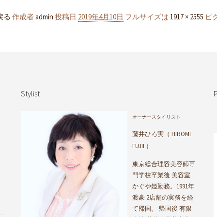
戻る
作成者
admin
投稿日
2019年4月10日
フルサイズは
1917 × 2555
ピ
Stylist
P
オーナースタイリスト
藤井ひろ実（ HIROMI
FUJII ）
東京総合理容美容師専
門学校卒業後 美容室
かぐや姫勤務。1991年
渡豪 2店舗の実務を経
て帰国。 帰国後 有限