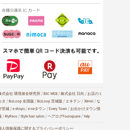
/
/
/
株式会社 環境保全研究所
BSC WEB
株式会社 日向
お店のミ
/
/
/
/
/
カタ
BizLoop 全国版
BizLoop 茨城版
エキテン
30min
な
/
/
/
/
び茨城
e-shops
e-neタウン
Every Town
お出かけタウン情
/
/
/
/
報
MyReco
Style hair salon
ヘアログ
Foursquare
Yelp
個人情報保護に関するプライバシーポリシー