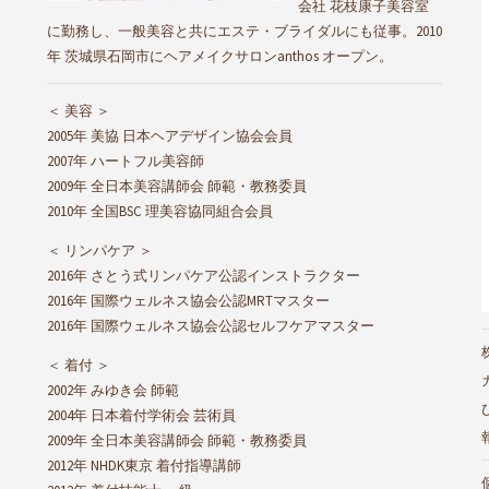
会社 花枝康子美容室
に勤務し、一般美容と共にエステ・ブライダルにも従事。2010
年 茨城県石岡市にヘアメイクサロンanthos オープン。
＜ 美容 ＞
2005年 美協 日本ヘアデザイン協会会員
2007年 ハートフル美容師
2009年 全日本美容講師会 師範・教務委員
2010年 全国BSC 理美容協同組合会員
＜ リンパケア ＞
2016年 さとう式リンパケア公認インストラクター
2016年 国際ウェルネス協会公認MRTマスター
2016年 国際ウェルネス協会公認セルフケアマスター
＜ 着付 ＞
2002年 みゆき会 師範
2004年 日本着付学術会 芸術員
2009年 全日本美容講師会 師範・教務委員
2012年 NHDK東京 着付指導講師