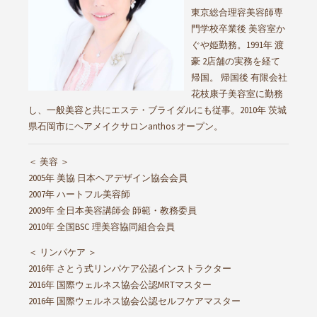
東京総合理容美容師専
門学校卒業後 美容室か
ぐや姫勤務。1991年 渡
豪 2店舗の実務を経て
帰国。 帰国後 有限会社
花枝康子美容室に勤務
し、一般美容と共にエステ・ブライダルにも従事。2010年 茨城
県石岡市にヘアメイクサロンanthos オープン。
＜ 美容 ＞
2005年 美協 日本ヘアデザイン協会会員
2007年 ハートフル美容師
2009年 全日本美容講師会 師範・教務委員
2010年 全国BSC 理美容協同組合会員
＜ リンパケア ＞
2016年 さとう式リンパケア公認インストラクター
2016年 国際ウェルネス協会公認MRTマスター
2016年 国際ウェルネス協会公認セルフケアマスター