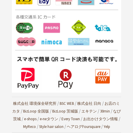
/
/
/
株式会社 環境保全研究所
BSC WEB
株式会社 日向
お店のミ
/
/
/
/
/
カタ
BizLoop 全国版
BizLoop 茨城版
エキテン
30min
なび
/
/
/
/
/
茨城
e-shops
e-neタウン
Every Town
お出かけタウン情報
/
/
/
MyReco
Style hair salon
ヘアログ
Foursquare
Yelp