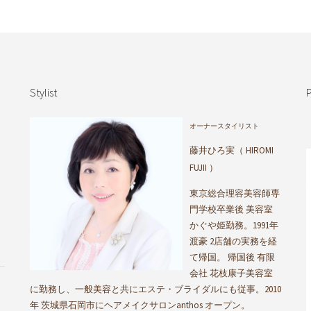
Stylist
P
オーナースタイリスト
藤井ひろ実（ HIROMI
FUJII ）
東京総合理容美容師専
門学校卒業後 美容室
かぐや姫勤務。1991年
渡豪 2店舗の実務を経
て帰国。 帰国後 有限
会社 花枝康子美容室
に勤務し、一般美容と共にエステ・ブライダルにも従事。2010
年 茨城県石岡市にヘアメイクサロンanthos オープン。