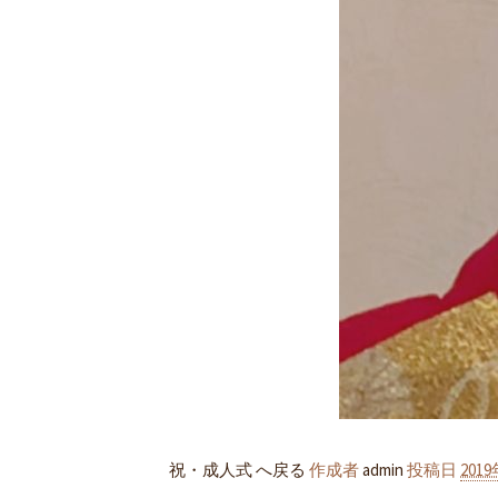
祝・成人式 へ戻る
作成者
admin
投稿日
201