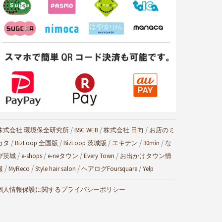
/
/
/
株式会社 環境保全研究所
BSC WEB
株式会社 日向
お店のミ
/
/
/
/
/
カタ
BizLoop 全国版
BizLoop 茨城版
エキテン
30min
な
/
/
/
/
び茨城
e-shops
e-neタウン
Every Town
お出かけタウン情
/
/
/
/
報
MyReco
Style hair salon
ヘアログ
Foursquare
Yelp
個人情報保護に関するプライバシーポリシー