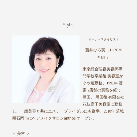
Stylist
オーナースタイリスト
藤井ひろ実（ HIROMI
FUJII ）
東京総合理容美容師専
門学校卒業後 美容室か
ぐや姫勤務。1991年 渡
豪 2店舗の実務を経て
帰国。 帰国後 有限会社
花枝康子美容室に勤務
し、一般美容と共にエステ・ブライダルにも従事。2010年 茨城
県石岡市にヘアメイクサロンanthos オープン。
＜ 美容 ＞