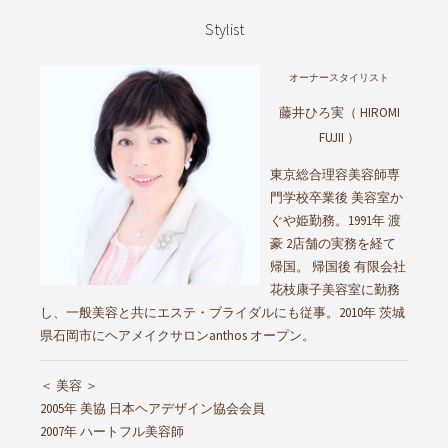
Stylist
オーナースタイリスト
藤井ひろ実（ HIROMI
FUJII ）
東京総合理容美容師専
門学校卒業後 美容室か
ぐや姫勤務。1991年 渡
豪 2店舗の実務を経て
帰国。 帰国後 有限会社
花枝康子美容室に勤務
し、一般美容と共にエステ・ブライダルにも従事。2010年 茨城
県石岡市にヘアメイクサロンanthos オープン。
＜ 美容 ＞
2005年 美協 日本ヘアデザイン協会会員
2007年 ハートフル美容師