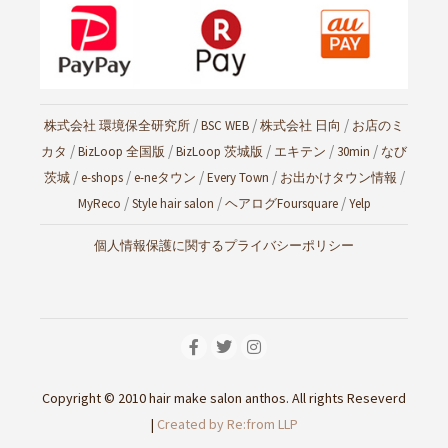
/
/
/
株式会社 環境保全研究所
BSC WEB
株式会社 日向
お店のミ
/
/
/
/
/
カタ
BizLoop 全国版
BizLoop 茨城版
エキテン
30min
なび
/
/
/
/
/
茨城
e-shops
e-neタウン
Every Town
お出かけタウン情報
/
/
/
MyReco
Style hair salon
ヘアログ
Foursquare
Yelp
個人情報保護に関するプライバシーポリシー
Copyright © 2010 hair make salon anthos. All rights Reseverd
|
Created by Re:from LLP