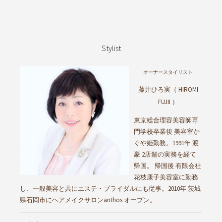
Stylist
オーナースタイリスト
藤井ひろ実（ HIROMI
FUJII ）
東京総合理容美容師専
門学校卒業後 美容室か
ぐや姫勤務。1991年 渡
豪 2店舗の実務を経て
帰国。 帰国後 有限会社
花枝康子美容室に勤務
し、一般美容と共にエステ・ブライダルにも従事。2010年 茨城
県石岡市にヘアメイクサロンanthos オープン。