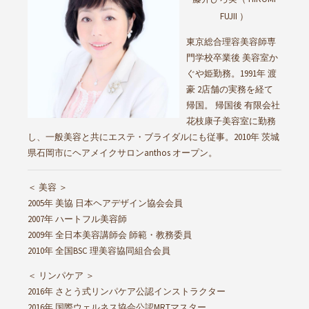
FUJII ）
東京総合理容美容師専
門学校卒業後 美容室か
ぐや姫勤務。1991年 渡
豪 2店舗の実務を経て
帰国。 帰国後 有限会社
花枝康子美容室に勤務
し、一般美容と共にエステ・ブライダルにも従事。2010年 茨城
県石岡市にヘアメイクサロンanthos オープン。
＜ 美容 ＞
2005年 美協 日本ヘアデザイン協会会員
2007年 ハートフル美容師
2009年 全日本美容講師会 師範・教務委員
2010年 全国BSC 理美容協同組合会員
＜ リンパケア ＞
2016年 さとう式リンパケア公認インストラクター
2016年 国際ウェルネス協会公認MRTマスター