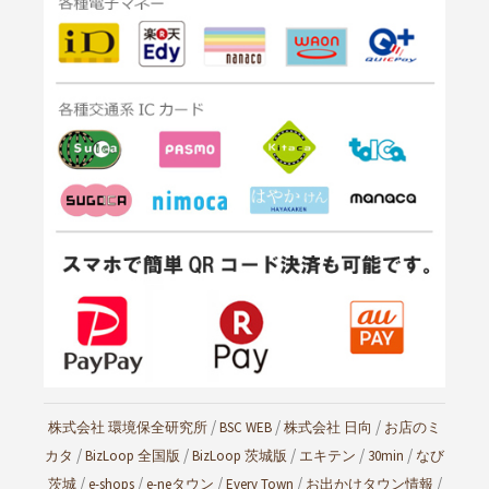
/
/
/
株式会社 環境保全研究所
BSC WEB
株式会社 日向
お店のミ
/
/
/
/
/
カタ
BizLoop 全国版
BizLoop 茨城版
エキテン
30min
なび
/
/
/
/
/
茨城
e-shops
e-neタウン
Every Town
お出かけタウン情報