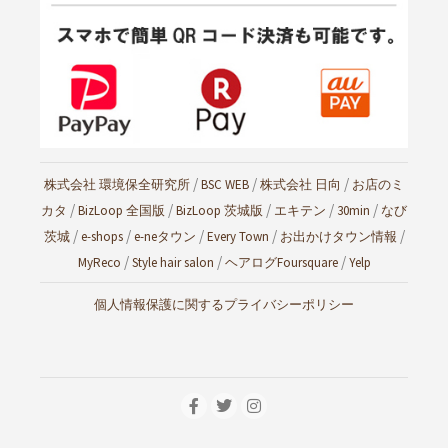
/
/
/
株式会社 環境保全研究所
BSC WEB
株式会社 日向
お店のミ
/
/
/
/
/
カタ
BizLoop 全国版
BizLoop 茨城版
エキテン
30min
なび
/
/
/
/
/
茨城
e-shops
e-neタウン
Every Town
お出かけタウン情報
/
/
/
MyReco
Style hair salon
ヘアログ
Foursquare
Yelp
個人情報保護に関するプライバシーポリシー