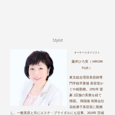
Stylist
オーナースタイリスト
藤井ひろ実（ HIROMI
FUJII ）
東京総合理容美容師専
門学校卒業後 美容室か
ぐや姫勤務。1991年 渡
豪 2店舗の実務を経て
帰国。 帰国後 有限会社
花枝康子美容室に勤務
し、一般美容と共にエステ・ブライダルにも従事。2010年 茨城