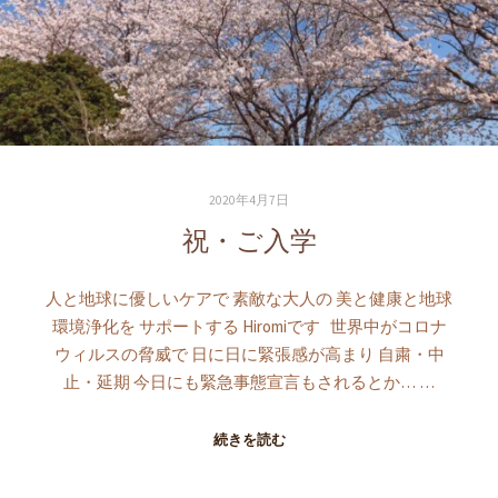
2020年4月7日
祝・ご入学
人と地球に優しいケアで 素敵な大人の 美と健康と地球
環境浄化を サポートする Hiromiです 世界中がコロナ
ウィルスの脅威で 日に日に緊張感が高まり 自粛・中
止・延期 今日にも緊急事態宣言もされるとか… …
続きを読む