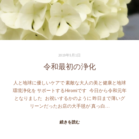
2019年5月1日
令和最初の浄化
人と地球に優しいケアで 素敵な大人の美と健康と地球
環境浄化を サポートするHiromiです 今日から令和元年
となりました お祝いするかのように 昨日まで薄いグ
リーンだったお店の大手毬が 真っ白…
続きを読む