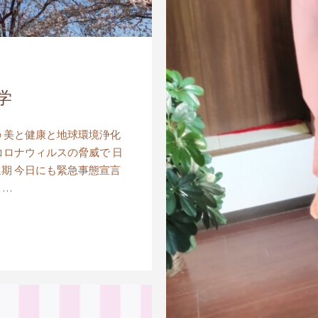
学
 美と健康と地球環境浄化
がコロナウィルスの脅威で 日
期 今日にも緊急事態宣言
 …