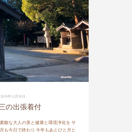
2019年11月30日
三の出張着付
 素敵な大人の美と健康と環境浄化を サ
 11月も今日で終わり 今年もあとひと月と