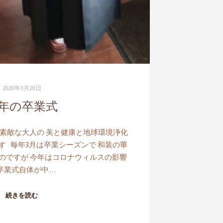
2020年3月20日
年の卒業式
 素敵な大人の 美と健康と地球環境浄化
miです 毎年3月は卒業シーズンで 和装の華
のですが 今年はコロナウィルスの影響
 卒業式自体が中…
続きを読む