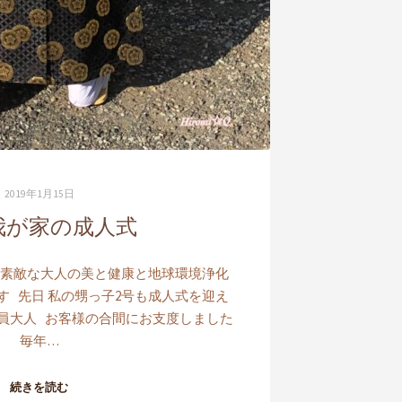
2019年1月15日
我が家の成人式
 素敵な大人の美と健康と地球環境浄化
iです 先日 私の甥っ子2号も成人式を迎え
全員大人 お客様の合間にお支度しました
毎年…
続きを読む