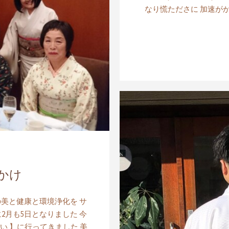
なり慌たださに 加速が
かけ
美と健康と環境浄化を サ
に2月も5日となりました 今
い 】に行ってきました 美