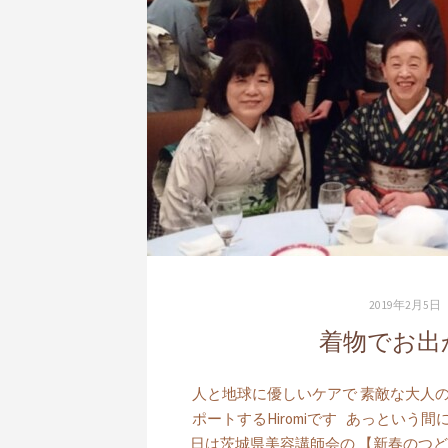
2019年2月5日
着物でお出
人と地球に優しいケアで 素敵な大人の
ポートするHiromiです あっという間
日は茨城県美容講師会の 【新春のつど