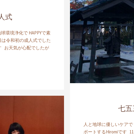
人式
環境浄化で HAPPYで素
 今日は令和初の成人式でした
す お天気が心配でしたが
七五
人と地球に優しいケアで
ポートするHiromiです