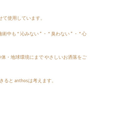
と併せて使用しています。
みない ” ・ “ 臭わない ” ・ “ 心
体・地球環境にまで やさしいお洒落をご
と anthosは考えます。