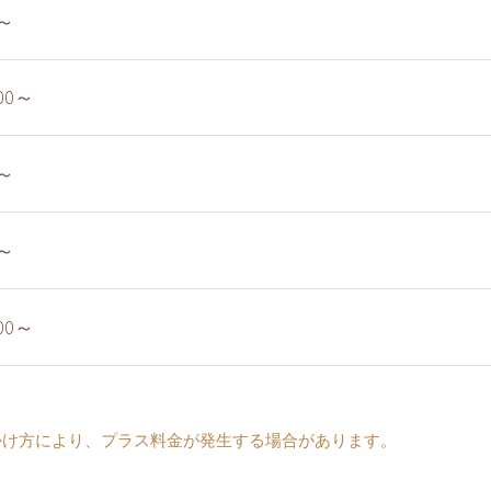
～
00～
～
～
00～
かけ方により、プラス料金が発生する場合があります。