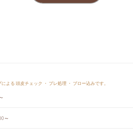
による 頭皮チェック ・ プレ処理 ・ ブロー込みです。
～
00～