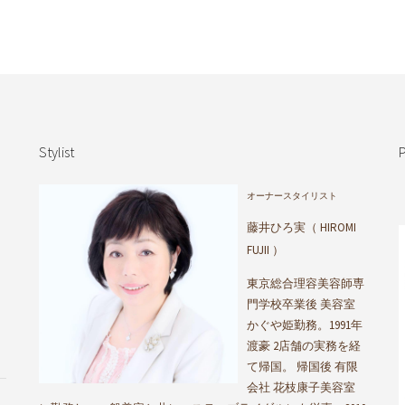
Stylist
P
オーナースタイリスト
藤井ひろ実（ HIROMI
FUJII ）
東京総合理容美容師専
門学校卒業後 美容室
かぐや姫勤務。1991年
渡豪 2店舗の実務を経
て帰国。 帰国後 有限
会社 花枝康子美容室