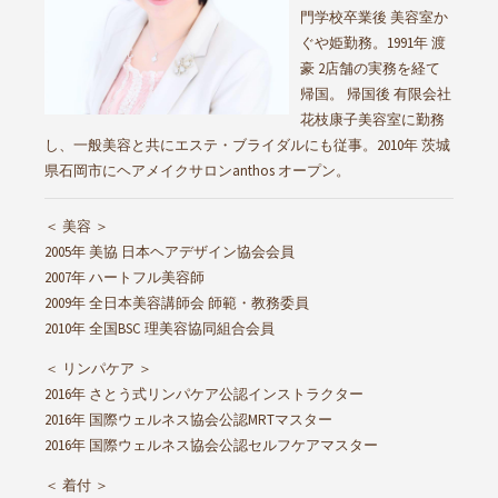
門学校卒業後 美容室か
ぐや姫勤務。1991年 渡
豪 2店舗の実務を経て
帰国。 帰国後 有限会社
花枝康子美容室に勤務
し、一般美容と共にエステ・ブライダルにも従事。2010年 茨城
県石岡市にヘアメイクサロンanthos オープン。
＜ 美容 ＞
2005年 美協 日本ヘアデザイン協会会員
2007年 ハートフル美容師
2009年 全日本美容講師会 師範・教務委員
2010年 全国BSC 理美容協同組合会員
＜ リンパケア ＞
2016年 さとう式リンパケア公認インストラクター
2016年 国際ウェルネス協会公認MRTマスター
2016年 国際ウェルネス協会公認セルフケアマスター
＜ 着付 ＞