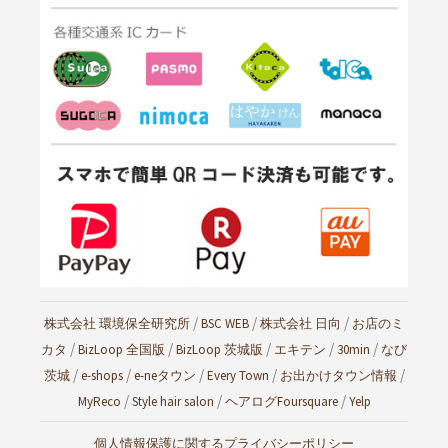
/
/
/
株式会社 環境保全研究所
BSC WEB
株式会社 日向
お店のミ
/
/
/
/
/
カタ
BizLoop 全国版
BizLoop 茨城版
エキテン
30min
なび
/
/
/
/
/
茨城
e-shops
e-neタウン
Every Town
お出かけタウン情報
/
/
/
MyReco
Style hair salon
ヘアログ
Foursquare
Yelp
個人情報保護に関するプライバシーポリシー