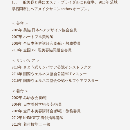
し、一般美容と共にエステ・ブライダルにも従事。2010年 茨城
県石岡市にヘアメイクサロンanthos オープン。
＜ 美容 ＞
2005年 美協 日本ヘアデザイン協会会員
2007年 ハートフル美容師
2009年 全日本美容講師会 師範・教務委員
2010年 全国BSC 理美容協同組合会員
＜ リンパケア ＞
2016年 さとう式リンパケア公認インストラクター
2016年 国際ウェルネス協会公認MRTマスター
2016年 国際ウェルネス協会公認セルフケアマスター
＜ 着付 ＞
2002年 みゆき会 師範
2004年 日本着付学術会 芸術員
2009年 全日本美容講師会 師範・教務委員
2012年 NHDK東京 着付指導講師
2013年 着付技能士 一級