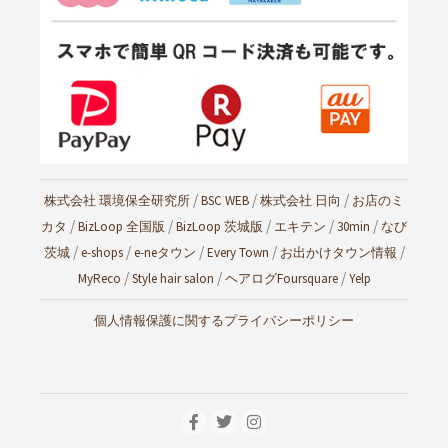
/
/
/
株式会社 環境保全研究所
BSC WEB
株式会社 日向
お店のミ
/
/
/
/
/
カタ
BizLoop 全国版
BizLoop 茨城版
エキテン
30min
なび
/
/
/
/
/
茨城
e-shops
e-neタウン
Every Town
お出かけタウン情報
/
/
/
MyReco
Style hair salon
ヘアログ
Foursquare
Yelp
個人情報保護に関するプライバシーポリシー