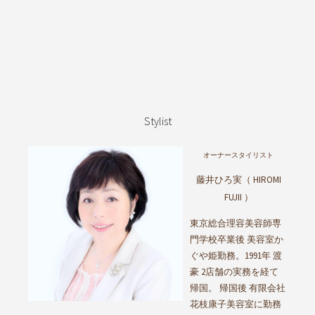
Stylist
オーナースタイリスト
藤井ひろ実（ HIROMI
FUJII ）
東京総合理容美容師専
門学校卒業後 美容室か
ぐや姫勤務。1991年 渡
豪 2店舗の実務を経て
帰国。 帰国後 有限会社
花枝康子美容室に勤務